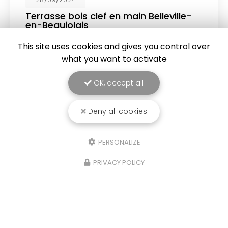
25/09/2024
Terrasse bois clef en main Belleville-
en-Beaujolais
NEOS RENOVATION
vous propose ses services
This site uses cookies and gives you control over
pour la réalisation d'une
Terrasse bois clef en
what you want to activate
main Belleville-en-Beaujolais
La réalisation
d'une terrasse en bois à…
OK, accept all
Toute l'actualité
Deny all cookies
PERSONALIZE
PRIVACY POLICY