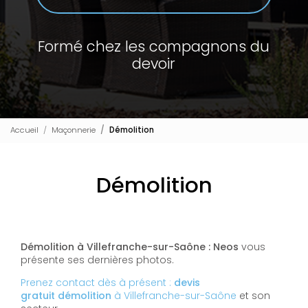
Formé chez les compagnons du
devoir
Accueil
Maçonnerie
Démolition
Démolition
Démolition à Villefranche-sur-Saône : Neos
vous
présente ses dernières photos.
Prenez contact dès à présent :
devis
gratuit
démolition
à Villefranche-sur-Saône
et son