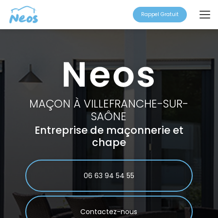
Aller
au
Rappel Gratuit
contenu
principal
MAÇON À VILLEFRANCHE-SUR-
SAÔNE
Entreprise de maçonnerie et
chape
06 63 94 54 55
Contactez-nous