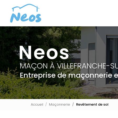
Navigation principale
Aller
au
contenu
principal
MAÇON À VILLEFRANCHE-S
Entreprise de maçonnerie 
Accueil
Maçonnerie
Revêtement de sol