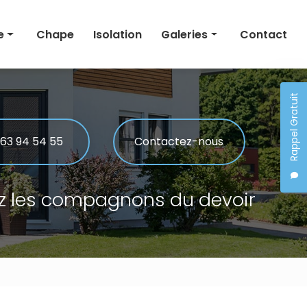
e
Chape
Isolation
Galeries
Contact
Maçonnerie
Rappel Gratuit
Rénovation
 générale
Chape
 63 94 54 55
Contactez-nous
Isolation
z les compagnons du devoir