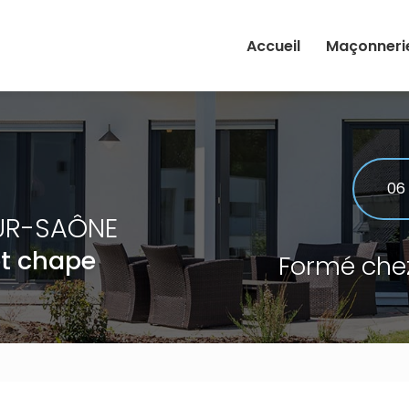
Accueil
Maçonneri
Rénovation
Extension
Maçonnerie
06
UR-SAÔNE
et chape
Formé che