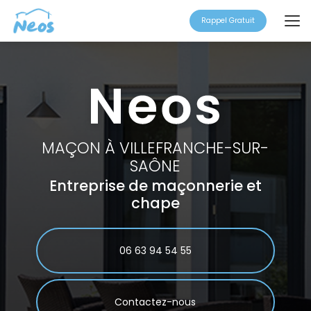
Aller
au
Rappel Gratuit
contenu
principal
MAÇON À VILLEFRANCHE-SUR-
SAÔNE
Entreprise de maçonnerie et
chape
06 63 94 54 55
Contactez-nous