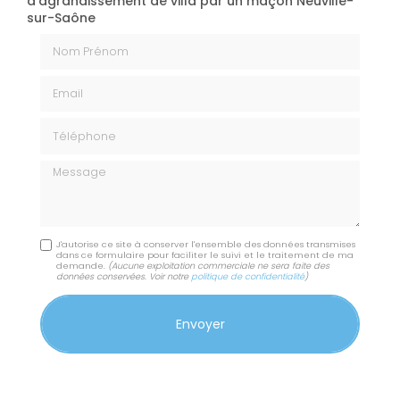
d'agrandissement de villa par un maçon Neuville-
sur-Saône
Nom Prénom
Email
Téléphone
Message
J'autorise ce site à conserver l'ensemble des données transmises
dans ce formulaire pour faciliter le suivi et le traitement de ma
demande.
(Aucune exploitation commerciale ne sera faite des
données conservées. Voir notre
politique de confidentialité
)