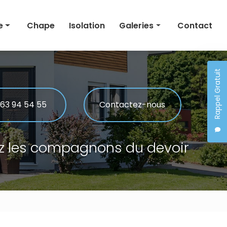
e
Chape
Isolation
Galeries
Contact
Maçonnerie
Rappel Gratuit
Rénovation
 générale
Chape
 63 94 54 55
Contactez-nous
Isolation
z les compagnons du devoir