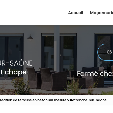
Accueil
Maçonneri
Rénovation
Extension
Maçonnerie
06
UR-SAÔNE
et chape
Formé che
réation de terrasse en béton sur mesure Villefranche-sur-Saône