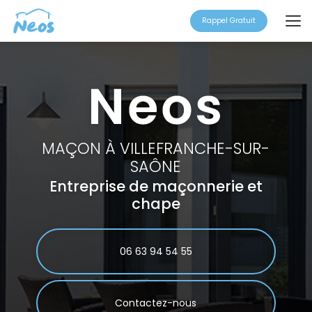
Aller
au
Rappel Gratuit
contenu
principal
MAÇON À VILLEFRANCHE-SUR-
SAÔNE
Entreprise de maçonnerie et
chape
06 63 94 54 55
Contactez-nous