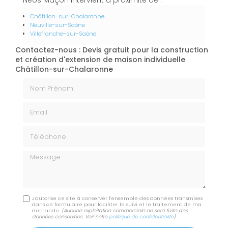
Châtillon-sur-Chalaronne
Neuville-sur-Saône
Villefranche-sur-Saône
Contactez-nous : Devis gratuit pour la construction
et création d'extension de maison individuelle
Châtillon-sur-Chalaronne
Nom Prénom
Email
Téléphone
Message
J'autorise ce site à conserver l'ensemble des données transmises
dans ce formulaire pour faciliter le suivi et le traitement de ma
demande.
(Aucune exploitation commerciale ne sera faite des
données conservées. Voir notre
politique de confidentialité
)