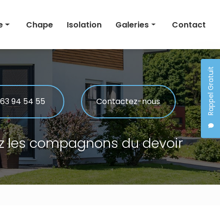
e
Chape
Isolation
Galeries
Contact
Maçonnerie
Rappel Gratuit
Rénovation
 générale
Chape
 63 94 54 55
Contactez-nous
Isolation
z les compagnons du devoir