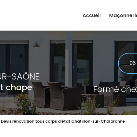
Accueil
Maçonneri
Rénovation
Extension
Maçonnerie
06
UR-SAÔNE
et chape
Formé che
Devis rénovation tous corps d'état Châtillon-sur-Chalaronne