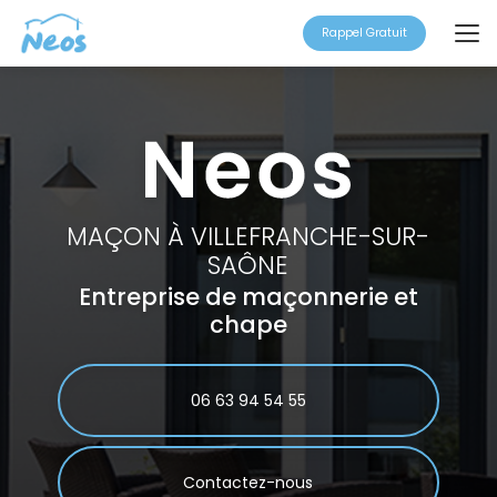
Aller
au
Rappel Gratuit
contenu
principal
MAÇON À VILLEFRANCHE-SUR-
SAÔNE
Entreprise de maçonnerie et
chape
06 63 94 54 55
Contactez-nous