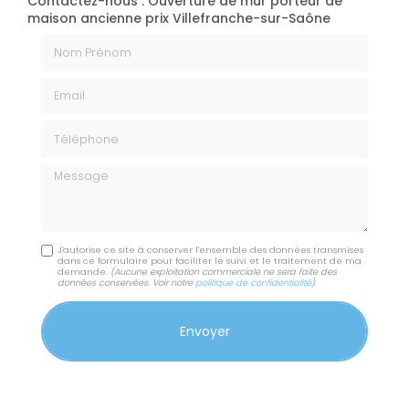
Contactez-nous : Ouverture de mur porteur de
maison ancienne prix Villefranche-sur-Saône
Nom Prénom
Email
Téléphone
Message
J'autorise ce site à conserver l'ensemble des données transmises
dans ce formulaire pour faciliter le suivi et le traitement de ma
demande.
(Aucune exploitation commerciale ne sera faite des
données conservées. Voir notre
politique de confidentialité
)