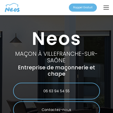
Aller
au
Rappel Gratuit
contenu
principal
MAÇON À VILLEFRANCHE-SUR-
SAÔNE
Entreprise de maçonnerie et
chape
06 63 94 54 55
Contactez-nous