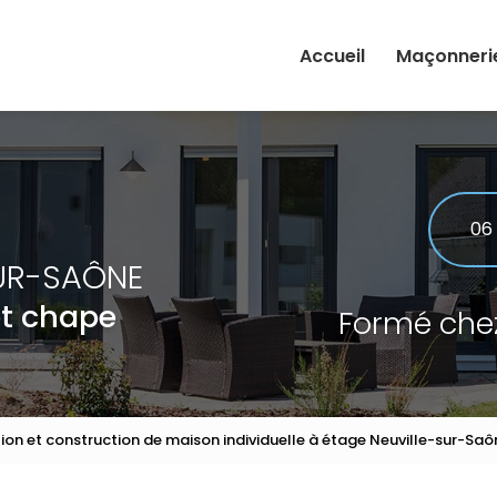
Accueil
Maçonneri
Rénovation
Extension
Maçonnerie
06
UR-SAÔNE
et chape
Formé che
ion et construction de maison individuelle à étage Neuville-sur-Saô