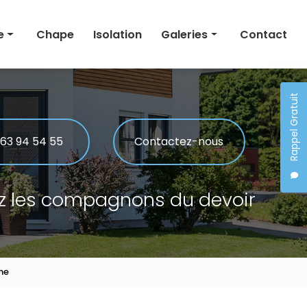
e
Chape
Isolation
Galeries
Contact
Maçonnerie
Rappel Gratuit
Rénovation
 générale
Chape
 63 94 54 55
Contactez-nous
Isolation
z les compagnons du devoir
ne