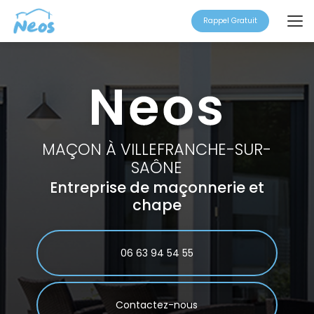
Aller
au
Rappel Gratuit
contenu
principal
MAÇON À VILLEFRANCHE-SUR-
SAÔNE
Entreprise de maçonnerie et
chape
06 63 94 54 55
Contactez-nous